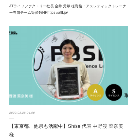
ATライフファクトリー社長 金井 元希 様資格：アスレティックトレーナ
ー専属チーム等多数HPhttps://atlf.jp/
2022.03.28 04:00
【東京都、他県も活躍中】Shísei代表 中野渡 菜奈美
様