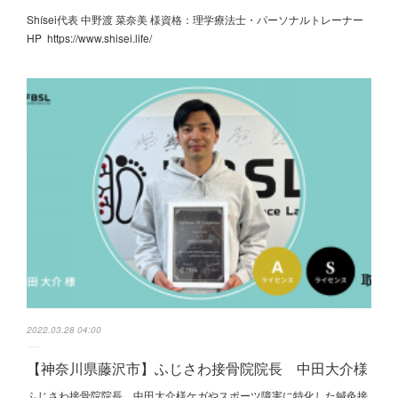
Shísei代表 中野渡 菜奈美 様資格：理学療法士・パーソナルトレーナー
HP https://www.shisei.life/
2022.03.28 04:00
【神奈川県藤沢市】ふじさわ接骨院院長 中田大介様
ふじさわ接骨院院長 中田大介様ケガやスポーツ障害に特化した鍼灸接