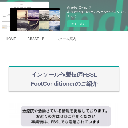
Ameba Owndで
あなただけのホームページやブログをつ
くろう
今すぐ試す
HOME
F.BASE +P
スクール案内
クローバープロジェクト
デュプロマ取得者
愛用アスリート
メンバー
ご予約
インソール作製技師FBSL
FootConditionerのご紹介