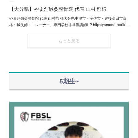
【大分県】やまだ鍼灸整骨院 代表 山村 郁様
やまだ鍼灸整骨院 代表 山村郁 様大分県中津市・宇佐市・豊後高田市資
格：鍼灸師・トレーナー、専門学校非常勤講師HP http://yamada-harik…
もっと見る
5期生~