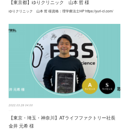
【東京都】ゆりクリニック 山本 哲 様
ゆりクリニック 山本 哲 様資格：理学療法士HP https://yuri-cl.com/
2022.03.28 04:00
【東京・埼玉・神奈川】ATライフファクトリー社長
金井 元希 様