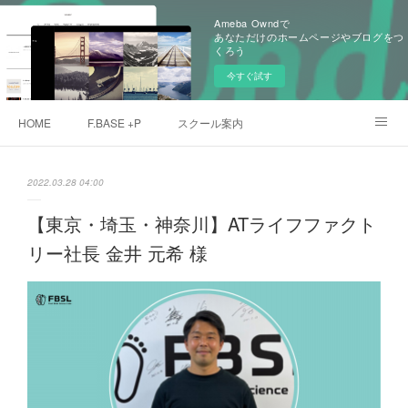
Ameba Owndで
あなただけのホームページやブログをつ
くろう
今すぐ試す
HOME
F.BASE +P
スクール案内
クローバープロジェクト
デュプロマ取得者
愛用アスリート
2022.03.28 04:00
メンバー
ご予約
【東京・埼玉・神奈川】ATライフファクト
リー社長 金井 元希 様