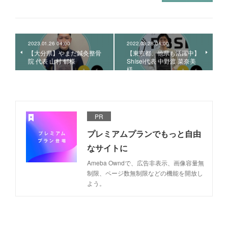
2023.01.26 04:00
2022.03.28 04:00
【大分県】やまだ鍼灸整骨
【東京都、他県も活躍中】
院 代表 山村 郁様
Shísei代表 中野渡 菜奈美
様
PR
プレミアムプランでもっと自由
なサイトに
Ameba Owndで、広告非表示、画像容量無
制限、ページ数無制限などの機能を開放し
よう。