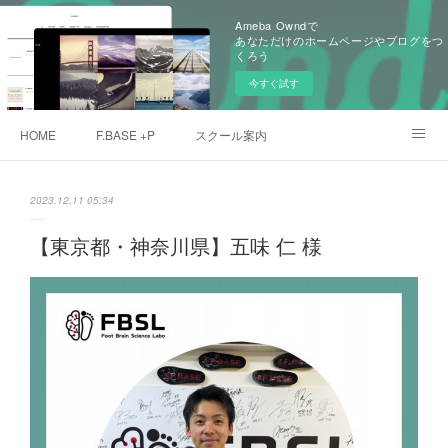
Ameba Owndで
あなただけのホームページやブログをつ
くろう
今すぐ試す
HOME
F.BASE +P
スクール案内
クローバープロジェクト
デュプロマ取得者
愛用アスリート
2023.12.11 05:34
メンバー
ご予約
【東京都・神奈川県】五味 仁 様