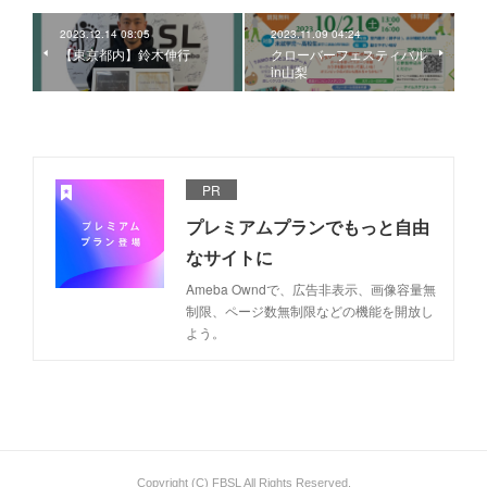
2023.12.14 08:05
2023.11.09 04:24
【東京都内】鈴木伸行
クローバーフェスティバル
in山梨
PR
プレミアムプランでもっと自由
なサイトに
Ameba Owndで、広告非表示、画像容量無
制限、ページ数無制限などの機能を開放し
よう。
Copyright (C) FBSL All Rights Reserved.