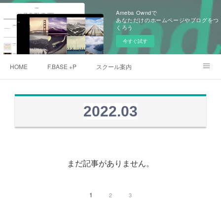
Ameba Owndで
あなただけのホームページやブログをつ
くろう
今すぐ試す
HOME
F.BASE +P
スクール案内
クローバープロジェクト
デュプロマ取得者
愛用アスリート
2022
.
03
メンバー
ご予約
まだ記事がありません。
1
2
3