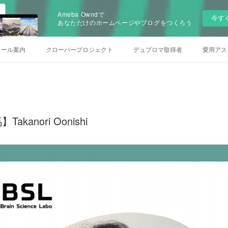
Ameba Owndで
今す
あなただけのホームページやブログをつくろう
クール案内
クローバープロジェクト
デュプロマ取得者
愛用アス
anori Oonishi