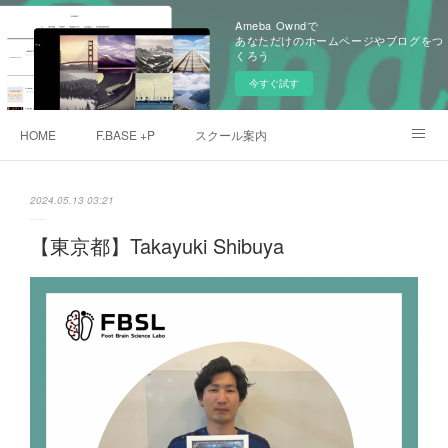
Ameba Owndで
あなただけのホームページやブログをつ
くろう
今すぐ試す
HOME
F.BASE +P
スクール案内
クローバープロジェクト
デュプロマ取得者
愛用アスリート
2024.05.13 03:21
メンバー
ご予約
【東京都】Takayuki Shibuya